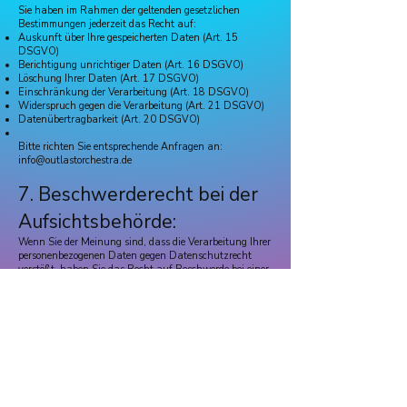
Sie haben im Rahmen der geltenden gesetzlichen
Bestimmungen jederzeit das Recht auf:
Auskunft über Ihre gespeicherten Daten (Art. 15
DSGVO)
Berichtigung unrichtiger Daten (Art. 16 DSGVO)
Löschung Ihrer Daten (Art. 17 DSGVO)
Einschränkung der Verarbeitung (Art. 18 DSGVO)
Widerspruch gegen die Verarbeitung (Art. 21 DSGVO)
Datenübertragbarkeit (Art. 20 DSGVO)
Bitte richten Sie entsprechende Anfragen an:
info@outlastorchestra.de
7. Beschwerderecht bei der
Aufsichtsbehörde:
Wenn Sie der Meinung sind, dass die Verarbeitung Ihrer
personenbezogenen Daten gegen Datenschutzrecht
verstößt, haben Sie das Recht auf Beschwerde bei einer
Aufsichtsbehörde.
Zuständig ist in Bayern:
Bayerisches Landesamt für Datenschutzaufsicht
(BayLDA)
Promenade 27
91522 Ansbach
https://www.lda.bayern.de